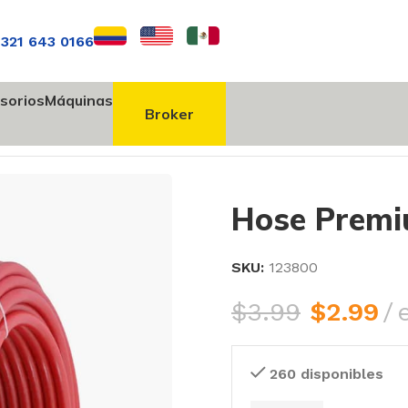
 321 643 0166
sorios
Máquinas
Broker
 Premium 3/4″
Hose Premi
SKU:
123800
$
3.99
$
2.99
260 disponibles