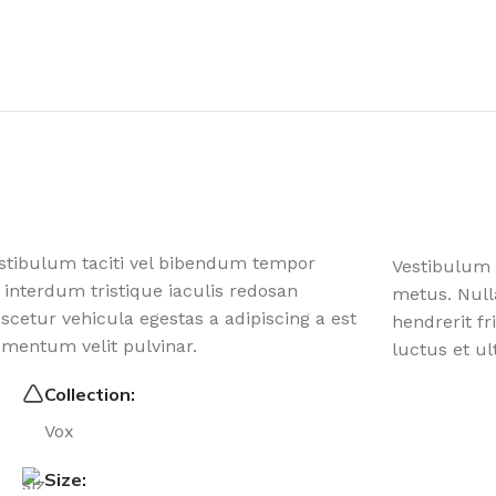
estibulum taciti vel bibendum tempor
Vestibulum 
 interdum tristique iaculis redosan
metus. Null
etur vehicula egestas a adipiscing a est
hendrerit fr
ementum velit pulvinar.
luctus et ul
Collection:
Vox
Size: