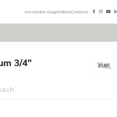
Inicio
Sobre Guigo
Videos
Contacto
um 3/4″
each