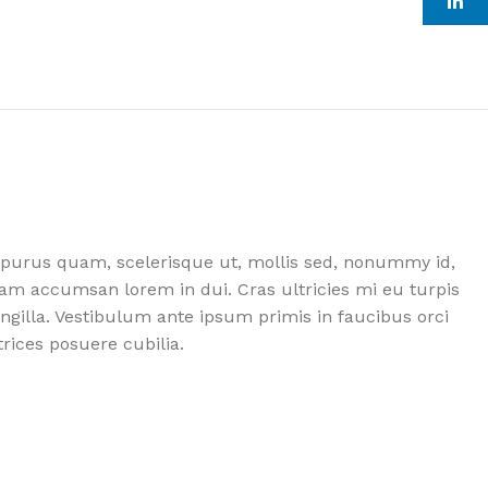
linkedin
purus quam, scelerisque ut, mollis sed, nonummy id,
am accumsan lorem in dui. Cras ultricies mi eu turpis
ingilla. Vestibulum ante ipsum primis in faucibus orci
trices posuere cubilia.