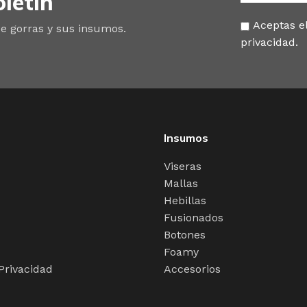
letín
Aceptas el
e gorras y sus insumos.
privacidad.
Insumos
Viseras
Mallas
Hebillas
Fusionados
Botones
Foamy
 Privacidad
Accesorios