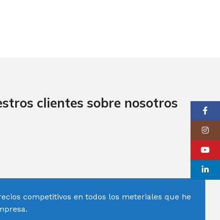
stros clientes sobre nosotros
Faceboo
Instagr
YouTube
linkedin
recios competitivos en todos los meteriales que he
mpresa.