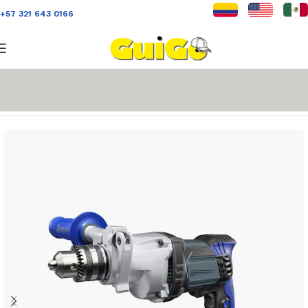
+57 321 643 0166
Inicio
Tools
Saws
Jigsaws