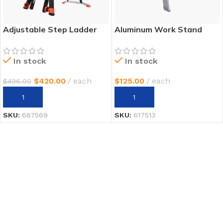
Adjustable Step Ladder
Aluminum Work Stand
In stock
In stock
$
420.00
each
$
125.00
each
$
496.00
AÑADIR AL CARRITO
AÑADIR AL CARRITO
SKU:
687569
SKU:
617513