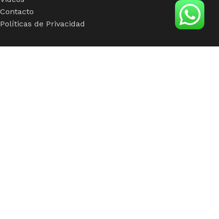
Contacto
Políticas de Privacidad
Insumos
Viseras
Mallas
Hebillas
Fusionados
Botones
Foamy
Accesorios
insumos de calidad para clientes con calidad