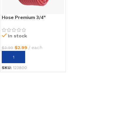
Hose Premium 3/4″
In stock
$
2.99
each
$
3.99
AÑADIR AL CARRITO
SKU:
123800