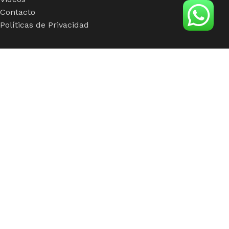
Contacto
Políticas de Privacidad
Insumos
Viseras
Mallas
Hebillas
Fusionados
Botones
Foamy
Accesorios
insumos de calidad para clientes con calidad