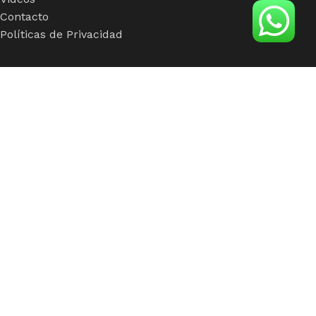
Contacto
Políticas de Privacidad
Insumos
Viseras
Mallas
Hebillas
Fusionados
Botones
Foamy
Accesorios
insumos de calidad para clientes con calidad