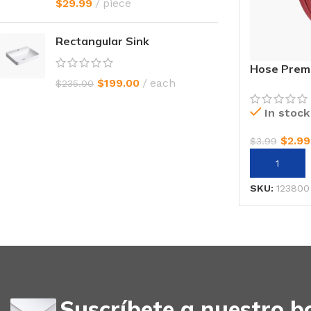
$
29.99
piece
Rectangular Sink
Hose Premi
$
199.00
each
$
235.00
In stock
$
2.99
$
3.99
AÑADIR AL
SKU:
123800
Suscríbete a nuestro bo