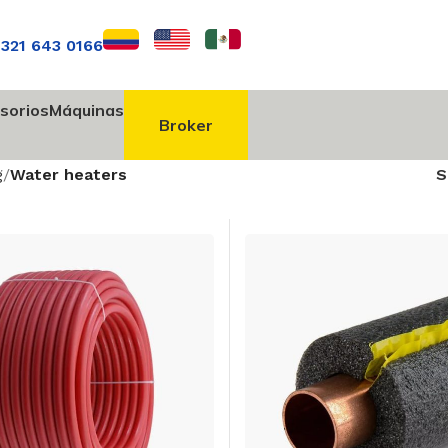
 321 643 0166
sorios
Máquinas
Broker
g
Water heaters