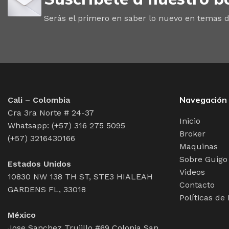
Serás el primero en saber lo nuevo en temas d
Navegación
Cali – Colombia
Cra 3ra Norte # 24-37
Inicio
Whatsapp: (+57) 316 275 5095
Broker
(+57) 3216430166
Maquinas
Sobre Guigo
Estados Unidos
Videos
10830 NW 138 TH ST, STE3 HIALEAH
Contacto
GARDENS FL, 33018
Políticas de
México
Jose Sanchez Trujillo #69 Colonia San