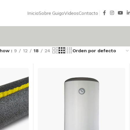
Inicio
Sobre Guigo
Videos
Contacto
Show
9
12
18
24