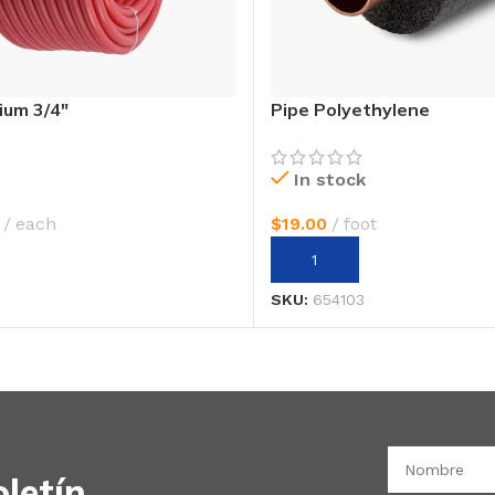
um 3/4″
Pipe Polyethylene
In stock
each
$
19.00
foot
 CARRITO
AÑADIR AL CARRITO
SKU:
654103
letín