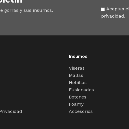
Aceptas el
e gorras y sus insumos.
privacidad.
Insumos
Viseras
Mallas
Hebillas
Fusionados
Botones
Foamy
 Privacidad
Accesorios