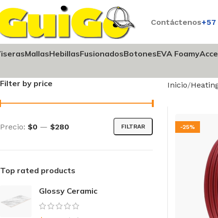
Contáctenos
+57
iseras
Mallas
Hebillas
Fusionados
Botones
EVA Foamy
Acce
Filter by price
Inicio
Heatin
Precio:
$0
—
$280
FILTRAR
-25%
Top rated products
Glossy Ceramic