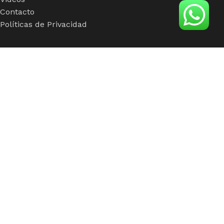
Contacto
Políticas de Privacidad
Insumos
Viseras
Mallas
Hebillas
Fusionados
Botones
Foamy
Accesorios
insumos de calidad para clientes con calidad