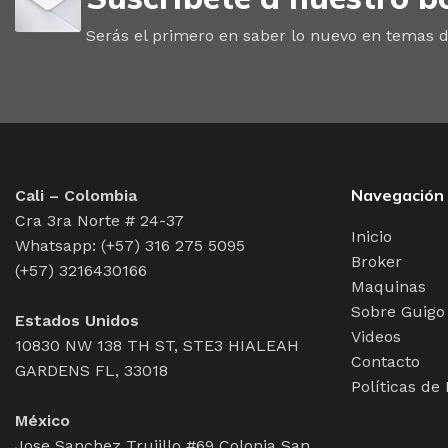
Serás el primero en saber lo nuevo en temas d
Navegación
Cali – Colombia
Cra 3ra Norte # 24-37
Inicio
Whatsapp: (+57) 316 275 5095
Broker
(+57) 3216430166
Maquinas
Sobre Guigo
Estados Unidos
Videos
10830 NW 138 TH ST, STE3 HIALEAH
Contacto
GARDENS FL, 33018
Políticas de
México
Jose Sanchez Trujillo #69 Colonia San