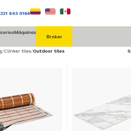
 321 643 0166
sorios
Máquinas
Broker
g
Clinker tiles
Outdoor tiles