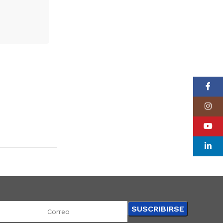
Faceboo
Instagr
YouTube
linkedin