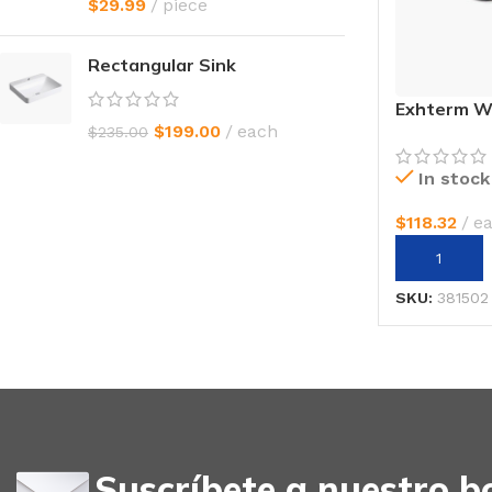
$
29.99
piece
Rectangular Sink
Exhterm W
$
199.00
each
$
235.00
In stock
$
118.32
e
AÑADIR AL
SKU:
381502
Suscríbete a nuestro bo