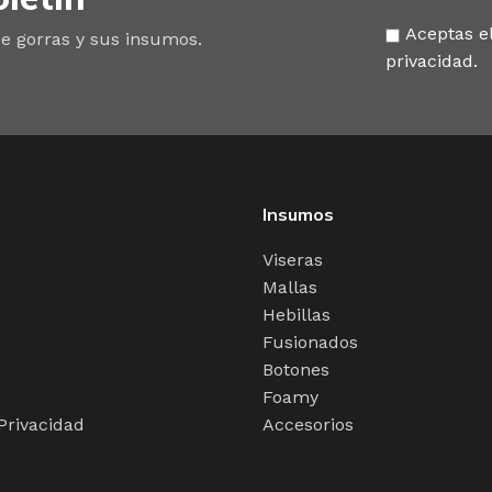
Aceptas el
e gorras y sus insumos.
privacidad.
Insumos
Viseras
Mallas
Hebillas
Fusionados
Botones
Foamy
 Privacidad
Accesorios