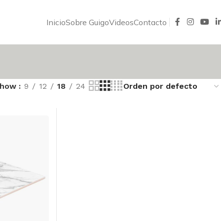
Inicio
Sobre Guigo
Videos
Contacto
Show
9
12
18
24