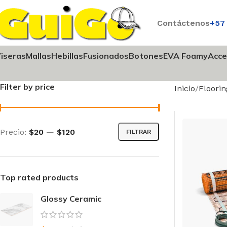
Contáctenos
+57
iseras
Mallas
Hebillas
Fusionados
Botones
EVA Foamy
Acce
Filter by price
Inicio
Floorin
Precio:
$20
—
$120
FILTRAR
Top rated products
Glossy Ceramic