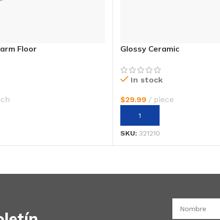
arm Floor
Glossy Ceramic
In stock
ach
$
29.99
piece
 CARRITO
AÑADIR AL CARRITO
SKU:
321210
letín