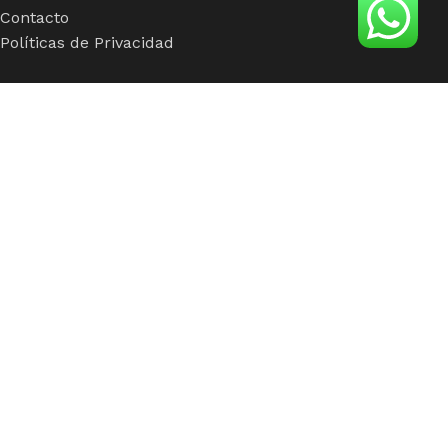
Contacto
Políticas de Privacidad
Insumos
Viseras
Mallas
Hebillas
Fusionados
Botones
Foamy
Accesorios
insumos de calidad para clientes con calidad
Síguenos en: