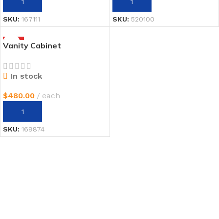
AÑADIR AL CARRITO
AÑADIR AL CARRITO
SKU:
167111
SKU:
520100
HOT
Vanity Cabinet
In stock
$
480.00
each
AÑADIR AL CARRITO
SKU:
169874