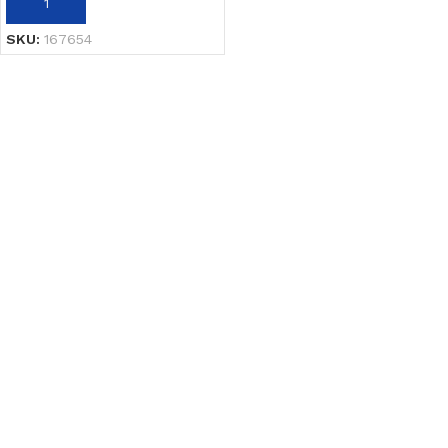
AÑADIR AL CARRITO
SKU:
167654