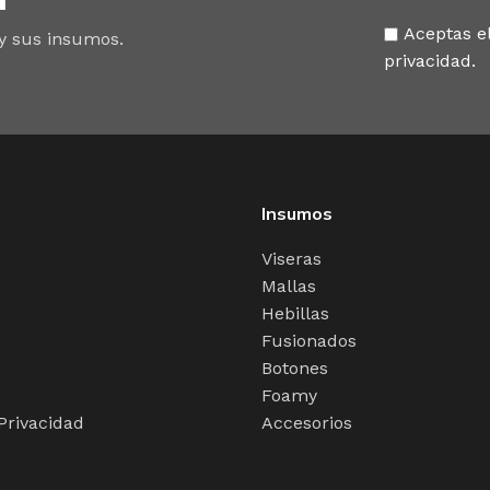
Aceptas el
 y sus insumos.
privacidad.
Insumos
Viseras
Mallas
Hebillas
Fusionados
Botones
Foamy
 Privacidad
Accesorios