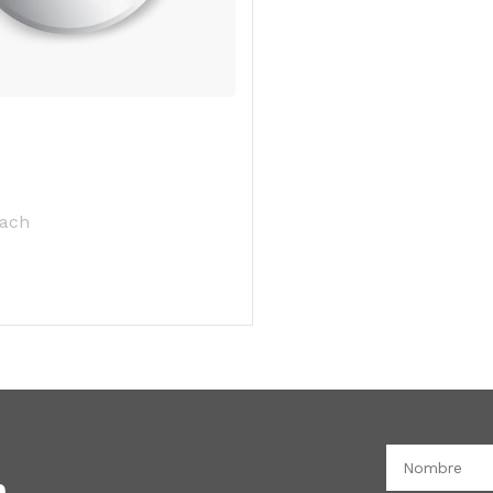
r
ach
 CARRITO
n