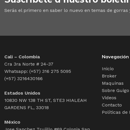
Serás el primero en saber lo nuevo en temas de gorras
Navegación
Cali – Colombia
Cra 3ra Norte # 24-37
Inicio
Whatsapp: (+57) 316 275 5095
Broker
(+57) 3216430166
Maquinas
Sobre Guigo
Estados Unidos
Videos
10830 NW 138 TH ST, STE3 HIALEAH
Contacto
GARDENS FL, 33018
Políticas de
México
Jose Sanchez Trujillo #69 Colonia San