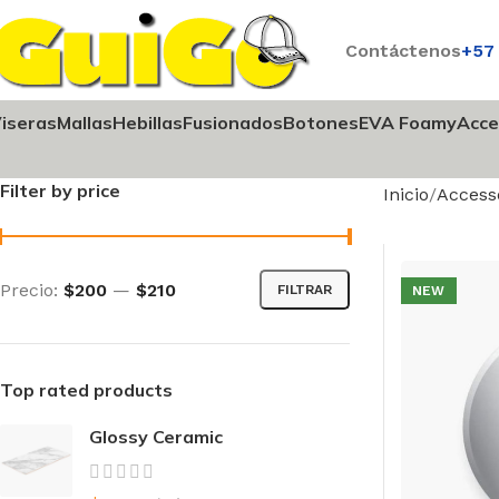
Contáctenos
+57
iseras
Mallas
Hebillas
Fusionados
Botones
EVA Foamy
Acce
Filter by price
Inicio
Access
Precio:
$200
—
$210
FILTRAR
NEW
Top rated products
Glossy Ceramic