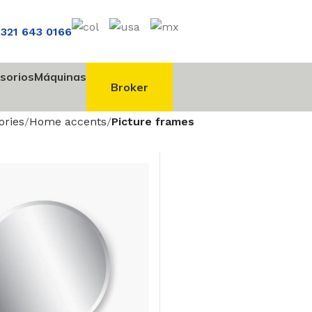
 321 643 0166
sorios
Máquinas
Broker
ories
Home accents
Picture frames